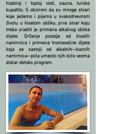
hladnoj i toploj vodi, sauna, tursko
kupatilo. S obzirom da su mnoge stvari
koje jedemo i pijemo u svakodnevnom
životu u kiselom obliku, prva stvar koju
treba uraditi je primena alkalnog oblika
dijete. Držanje podalje od kiselih
namirnica i primena tromesečne dijete
koja se sastoji od alkalnih—baznih
namirnica—pića umesto njih biće veoma
dobar detoks program.​