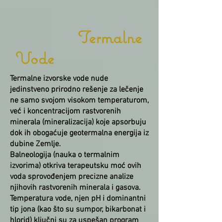
Termalne
Vode
Termalne izvorske vode nude
jedinstveno prirodno rešenje za lečenje
ne samo svojom visokom temperaturom,
već i koncentracijom rastvorenih
minerala (mineralizacija) koje apsorbuju
dok ih obogaćuje geotermalna energija iz
dubine Zemlje.
Balneologija (nauka o termalnim
izvorima) otkriva terapeutsku moć ovih
voda sprovođenjem precizne analize
njihovih rastvorenih minerala i gasova.
Temperatura vode, njen pH i dominantni
tip jona (kao što su sumpor, bikarbonat i
hlorid) ključni su za uspešan program