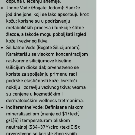
dopuna u lečenju anemije.
Jodne Vode (Bogate Jodom): Sadrže
jodidne jone, koji se lako apsorbuju kroz
kožu; korisne su u podržavanju
metaboličkih procesa i funkcije štitne
žlezde, a takođe mogu poboljšati izgled
kože i vezivnog tkiva.
Silikatne Vode (Bogate Silicijumom):
Karakterišu se visokom koncentracijom
rastvorene silicijumove kiseline
(silicijum dioksida); prvenstveno se
koriste za spoljašnju primenu radi
podrške elastičnosti kože, čvrstoći
noktiju i zdravlju vezivnog tkiva; veoma
su cenjene u kozmetičkim i
dermatološkim wellness tretmanima.
Indiferentne Vode: Definisane niskom
mineralizacijom (manje od $1\text{
g/L}$) i temperaturom bliskom
neutralnoj ($34–37^\circ \text{C}$);
prvenstveno se koriste zbog svojih