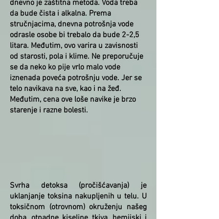
dnevno je zaštitna metoda. Voda treba
da bude čista i alkalna. Prema
stručnjacima, dnevna potrošnja vode
odrasle osobe bi trebalo da bude 2-2,5
litara. Međutim, ovo varira u zavisnosti
od starosti, pola i klime. Ne preporučuje
se da neko ko pije vrlo malo vode
iznenada poveća potrošnju vode. Jer se
telo navikava na sve, kao i na žeđ.
Međutim, cena ove loše navike je brzo
starenje i razne bolesti.
Svrha detoksa (pročišćavanja) je
uklanjanje toksina nakupljenih u telu. U
toksičnom (otrovnom) okruženju našeg
doba, otpadne kiseline tkiva, hemijski i