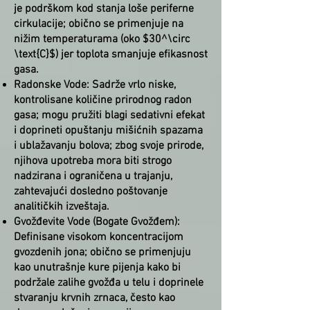
je podrškom kod stanja loše periferne
cirkulacije; obično se primenjuje na
nižim temperaturama (oko $30^\circ
\text{C}$) jer toplota smanjuje efikasnost
gasa.
Radonske Vode: Sadrže vrlo niske,
kontrolisane količine prirodnog radon
gasa; mogu pružiti blagi sedativni efekat
i doprineti opuštanju mišićnih spazama
i ublažavanju bolova; zbog svoje prirode,
njihova upotreba mora biti strogo
nadzirana i ograničena u trajanju,
zahtevajući dosledno poštovanje
analitičkih izveštaja.
Gvožđevite Vode (Bogate Gvožđem):
Definisane visokom koncentracijom
gvozdenih jona; obično se primenjuju
kao unutrašnje kure pijenja kako bi
podržale zalihe gvožđa u telu i doprinele
stvaranju krvnih zrnaca, često kao