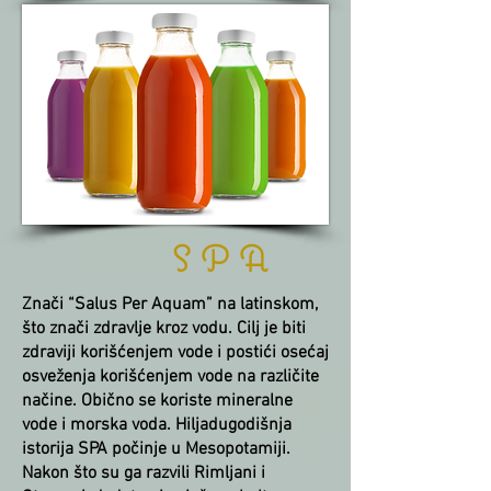
S P A
Znači “Salus Per Aquam” na latinskom,
što znači zdravlje kroz vodu. Cilj je biti
zdraviji korišćenjem vode i postići osećaj
osveženja korišćenjem vode na različite
načine. Obično se koriste mineralne
vode i morska voda. Hiljadugodišnja
istorija SPA počinje u Mesopotamiji.
Nakon što su ga razvili Rimljani i