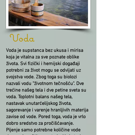
Voda
Voda je supstanca bez ukusa i mirisa
koja je vitalna za sve poznate oblike
života. Svi fizički i hemijski događaji
potrebni za život mogu se odvijati uz
svojstva vode. Zbog toga su biolozi
nazvali vodu "životnom tečnošću". Dve
trećine našeg tela i dve petine sveta su
voda. Toplotni balans našeg tela,
nastavak unutarćelijskog života,
sagorevanje i varenje hranljivih materija
zavise od vode. Pored toga, voda je vrlo
dobro sredstvo za pročišćavanje.
Pijenje samo potrebne količine vode