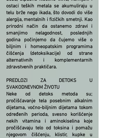
ostaci teških metala se akumuliraju u
telu brže nego ikada, što dovodi do više
alergija, mentalnih i fizičkih smetnji. Kao
prirodni način da ostanemo zdravi i
smanjimo nelagodnost, poslednjih
godina počinjemo da čujemo više o
biljnim i homeopatskim programima
čišćenja (detoksikacije) od strane
alternativnih i komplementarnih
zdravstvenih praktičara.
PREDLOZI ZA DETOKS U
SVAKODNEVNOM ŽIVOTU
Neke od detoks metoda su;
pročišćavanje tela posebnim alkalnim
dijetama, voćno-biljnim dijetama tokom
određenih perioda, svesno korišćenje
nekih vitamina i aminokiselina koje
pročišćavaju telo od toksina i pomažu
njegovom čišćenju, klistir, kupke u