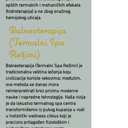
opštih termalnih i mehaničkih efekata
(hidroterapija) a ne zbog snažnog
hemijskog uticaja.
Balneoterapija
(Termalni Spa
Režimi)
Balneoterapija (Termalni Spa Režimi) je
tradicionalna veština lečenja koju
civilizacije koriste vekovima; međutim,
ova metoda se danas mora
reinterpretirati kroz prizmu moderne
nauke i napredne tehnologije. Naša vizija
je da iskustvo termalnog spa centra
transformišemo iz pukog kupanja u vodi
u holistički wellness ciklus koji je
precizno prilagođen fiziološkim i