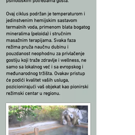
psihološkim potrebama gosta.
Ovaj ciklus podržan je temperaturom i
jedinstvenim hemijskim sastavom
termalnih voda, primenom blata bogatog
mineralima (peloida) i stručnim
masažnim terapijama. Svaka faza
režima pruža naučnu dubinu i
pouzdanost neophodnu za privlačenje
gostiju koji traže zdravlje i wellness, ne
samo sa lokalnog već i sa evropskog i
međunarodnog tržišta. Ovakav pristup
će podići kvalitet vaših usluga,
pozicionirajući vaš objekat kao pionirski
režimski centar u regionu.