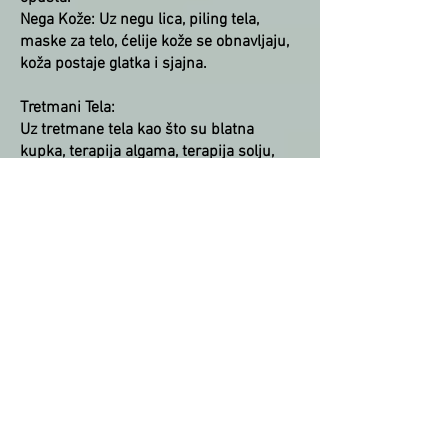
Nega Kože: Uz negu lica, piling tela,
maske za telo, ćelije kože se obnavljaju,
koža postaje glatka i sjajna.
Tretmani Tela:
Uz tretmane tela kao što su blatna
kupka, terapija algama, terapija solju,
koža se hrani i pročišćava od toksina.
Zone Opuštanja: Tihe zone opuštanja
koje se nude u SPA centrima idealne su
za opuštanje i mentalno pročišćenje.