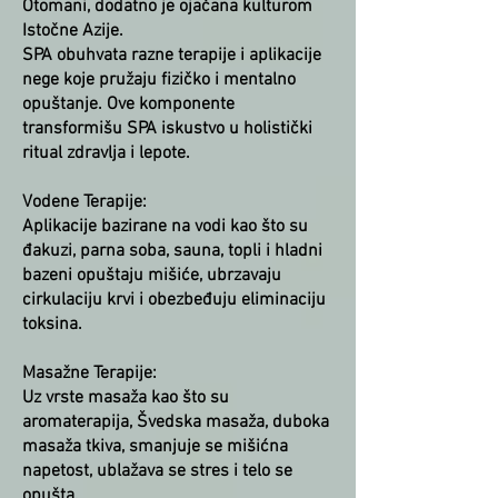
Otomani, dodatno je ojačana kulturom
Istočne Azije.
SPA obuhvata razne terapije i aplikacije
nege koje pružaju fizičko i mentalno
opuštanje. Ove komponente
transformišu SPA iskustvo u holistički
ritual zdravlja i lepote.
Vodene Terapije:
Aplikacije bazirane na vodi kao što su
đakuzi, parna soba, sauna, topli i hladni
bazeni opuštaju mišiće, ubrzavaju
cirkulaciju krvi i obezbeđuju eliminaciju
toksina.
Masažne Terapije:
Uz vrste masaža kao što su
aromaterapija, Švedska masaža, duboka
masaža tkiva, smanjuje se mišićna
napetost, ublažava se stres i telo se
opušta.