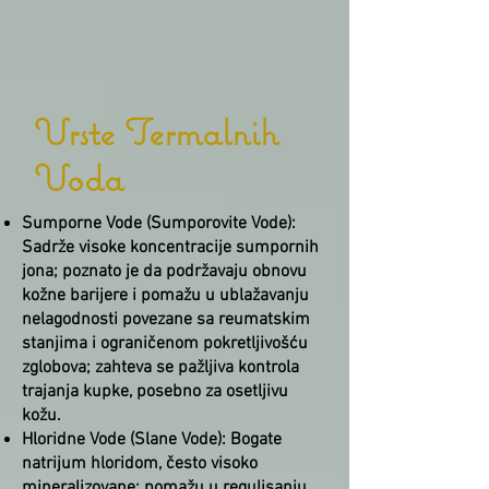
Vrste Termalnih
Voda
Sumporne Vode (Sumporovite Vode):
Sadrže visoke koncentracije sumpornih
jona; poznato je da podržavaju obnovu
kožne barijere i pomažu u ublažavanju
nelagodnosti povezane sa reumatskim
stanjima i ograničenom pokretljivošću
zglobova; zahteva se pažljiva kontrola
trajanja kupke, posebno za osetljivu
kožu.
Hloridne Vode (Slane Vode): Bogate
natrijum hloridom, često visoko
mineralizovane; pomažu u regulisanju