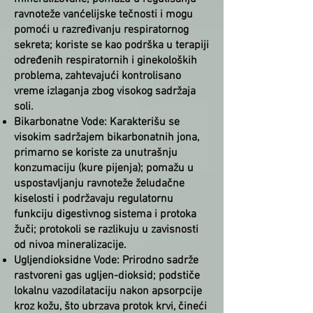
ravnoteže vanćelijske tečnosti i mogu
pomoći u razređivanju respiratornog
sekreta; koriste se kao podrška u terapiji
određenih respiratornih i ginekoloških
problema, zahtevajući kontrolisano
vreme izlaganja zbog visokog sadržaja
soli.
Bikarbonatne Vode: Karakterišu se
visokim sadržajem bikarbonatnih jona,
primarno se koriste za unutrašnju
konzumaciju (kure pijenja); pomažu u
uspostavljanju ravnoteže želudačne
kiselosti i podržavaju regulatornu
funkciju digestivnog sistema i protoka
žuči; protokoli se razlikuju u zavisnosti
od nivoa mineralizacije.
Ugljendioksidne Vode: Prirodno sadrže
rastvoreni gas ugljen-dioksid; podstiče
lokalnu vazodilataciju nakon apsorpcije
kroz kožu, što ubrzava protok krvi, čineći