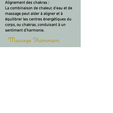
Alignement des chakras :
La combinaison de chaleur, d’eau et de
massage peut aider à aligner et à
équilibrer les centres énergétiques du
corps, ou chakras, conduisant à un
sentiment d’harmonie.
Massage Hammam
Le massage au bain turc, également
connu sous le nom de massage
hammam, est un soin corporel
traditionnel qui trouve son origine dans
les anciens thermes romains et a évolué
dans l'Empire ottoman. Il s'agit d'une
expérience unique et luxueuse qui
combine nettoyage en profondeur,
exfoliation et relaxation, souvent réalisée
dans une salle en marbre chauffée
conçue pour ouvrir les pores et purifier
la peau.