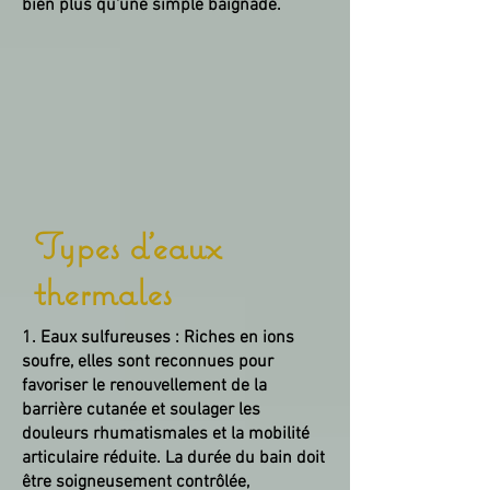
bien plus qu'une simple baignade.
Types d'eaux
thermales
1. Eaux sulfureuses : Riches en ions
soufre, elles sont reconnues pour
favoriser le renouvellement de la
barrière cutanée et soulager les
douleurs rhumatismales et la mobilité
articulaire réduite. La durée du bain doit
être soigneusement contrôlée,